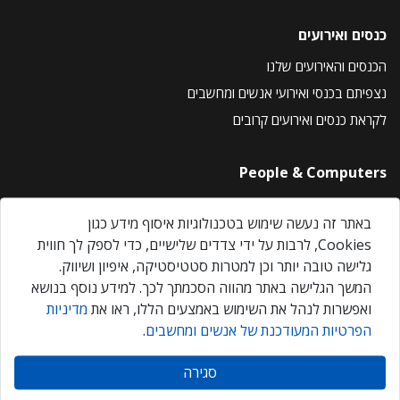
כנסים ואירועים
הכנסים והאירועים שלנו
נצפיתם בכנסי ואירועי אנשים ומחשבים
לקראת כנסים ואירועים קרובים
People & Computers
About Us
באתר זה נעשה שימוש בטכנולוגיות איסוף מידע כגון
Privacy Policy
Cookies, לרבות על ידי צדדים שלישיים, כדי לספק לך חווית
Contact Us
גלישה טובה יותר וכן למטרות סטטיסטיקה, איפיון ושיווק.
Our Events
המשך הגלישה באתר מהווה הסכמתך לכך. למידע נוסף בנושא
ואפשרות לנהל את השימוש באמצעים הללו, ראו את
מדיניות
הפרטיות המעודכנת של אנשים ומחשבים
.
אנשים ומחשבים © 2026 – כל הזכויות שמורות
סגירה
Created by