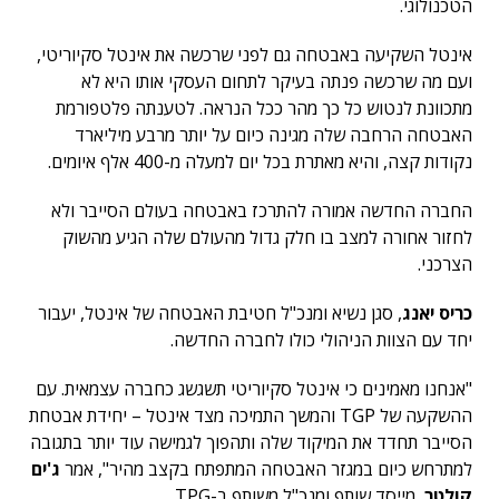
הטכנולוגי.
אינטל השקיעה באבטחה גם לפני שרכשה את אינטל סקיוריטי,
ועם מה שרכשה פנתה בעיקר לתחום העסקי אותו היא לא
מתכוונת לנטוש כל כך מהר ככל הנראה. לטענתה פלטפורמת
האבטחה הרחבה שלה מגינה כיום על יותר מרבע מיליארד
נקודות קצה, והיא מאתרת בכל יום למעלה מ-400 אלף איומים.
החברה החדשה אמורה להתרכז באבטחה בעולם הסייבר ולא
לחזור אחורה למצב בו חלק גדול מהעולם שלה הגיע מהשוק
הצרכני.
כריס יאנג
, סגן נשיא ומנכ"ל חטיבת האבטחה של אינטל, יעבור
יחד עם הצוות הניהולי כולו לחברה החדשה.
"אנחנו מאמינים כי אינטל סקיוריטי תשגשג כחברה עצמאית. עם
ההשקעה של TGP והמשך התמיכה מצד אינטל – יחידת אבטחת
הסייבר תחדד את המיקוד שלה ותהפוך לגמישה עוד יותר בתגובה
למתרחש כיום במגזר האבטחה המתפתח בקצב מהיר", אמר
ג'ים
קולטר
, מייסד שותף ומנכ"ל משותף ב-TPG.