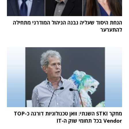
הנחת היסוד שעליה נבנה הניהול המודרני מתחילה
להתערער
מחקר STKI השנתי: וואן טכנולוגיות דורגה כ-TOP
Vendor בכל תחומי שוק ה-IT