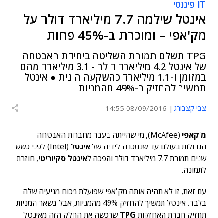
IT פיננסי
אינטל שילמה 7.7 מיליארד דולר על
מק'אפי – ומוכרת ב-45% פחות
TPG תשלם תמורת השליטה ביחידת האבטחה
של אינטל 4.2 מיליארד דולר - 3.1 מיליארד מהם
במזומן ו-1.1 מיליארד כהשקעה הונית ● אינטל
תמשיך להחזיק ב-49% מהמניות
צבי קצבורג
08/09/2016 14:55
מ'קאפי
(McAfee), מי שהייתה בעבר מחברות האבטחה
הגדולות בעולם עד שנמכרה לידיה של
אינטל
(Intel) לפני כשש
שנים תמורת 7.7 מיליארד דולר והפכה ל
אינטל סקיוריטי
, חוזרת
לתמונה.
עם זאת, זו לא תהיה אותה מק'אפי שפועלת מכוח מניעיה שלה
בלבד. אינטל תמשיך להחזיק 49% מהמניות, אבל בשאר המניות
תחזיק חברת האחזקות
TPG
שרכשה את החלק הזה מאינטל