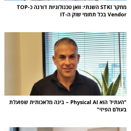
מחקר STKI השנתי: וואן טכנולוגיות דורגה כ-TOP
Vendor בכל תחומי שוק ה-IT
"העתיד הוא Physical AI – בינה מלאכותית שפועלת
בעולם הפיזי"