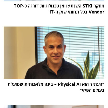
מחקר STKI השנתי: וואן טכנולוגיות דורגה כ-TOP
Vendor בכל תחומי שוק ה-IT
"העתיד הוא Physical AI – בינה מלאכותית שפועלת
בעולם הפיזי"