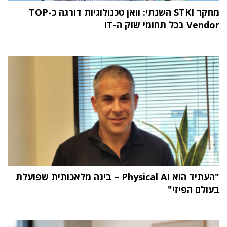
מחקר STKI השנתי: וואן טכנולוגיות דורגה כ-TOP
Vendor בכל תחומי שוק ה-IT
"העתיד הוא Physical AI – בינה מלאכותית שפועלת
בעולם הפיזי"