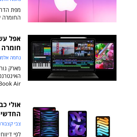
מפת הדרכ
החומרה ש
אפל עשו
חומרה 
נחמה אלמו
מארק גור
MacBook Air, לצד עטים אלקטרו
החדשי
צבי קצבורג
לפי דיוו