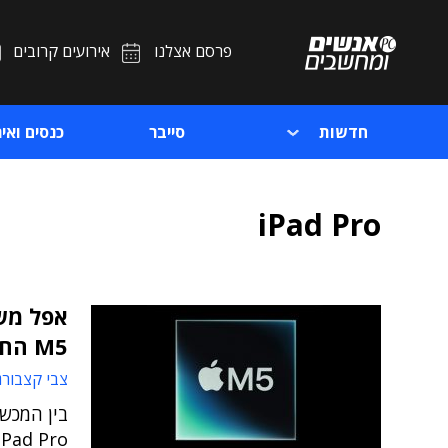
פרסם אצלנו
אירועים קרובים
חדשות
סייבר
כנסים ואיר
iPad Pro
אפל מש
M5 החדש
צבי קצבורג
iPad Pro - הטאבלט היוקרתי ביותר שמציעה החב