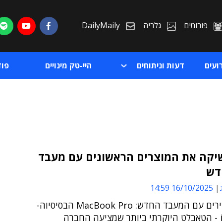
פורומים
גלריה
DailyMaily
ועים
דעות וניתוחים
היי-טק מינויים
פו
יקה את המוצרים הראשונים עם מעבד
ת
16/10/2025 14:59
ת
בין המכשירים עם המעבד החדש: MacBook Pro הבסיסיוה-
רה