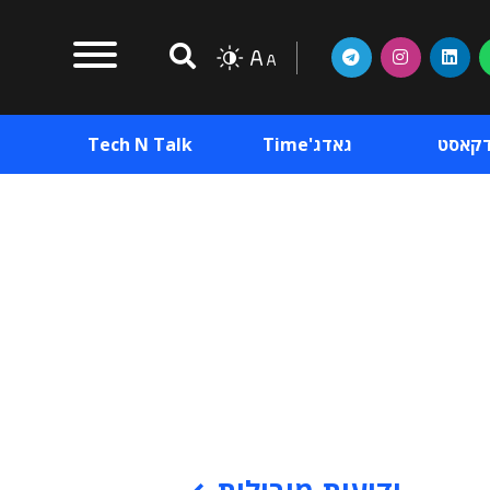
דקאסט
גאדג'Time
Tech N Talk
וכן פרסומי
תוכן פרסומי
וכן פרסומי