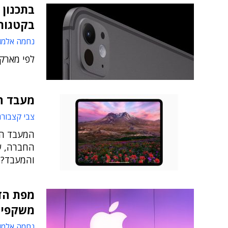
בתכנון 
בקטגור
נחמה אלמו
לפי מארק גורמן מ
מעבד ה-M4 – כוכב אירוע ההכרזה 
צבי קצבורג
החברה, ש
והמעבד? ו
משקפי AR ו-iPad מתקפל
נחמה אלמו