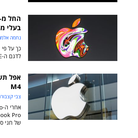
בעלי מסך 
נחמה אלמו
לדגם ה-iPhone SE המוזל הבא של אפל
אפל תש
M4
צבי קצבורג
של חגי ס