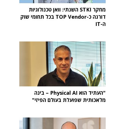
מחקר STKI השנתי: וואן טכנולוגיות
דורגה כ-TOP Vendor בכל תחומי שוק
ה-IT
"העתיד הוא Physical AI – בינה
מלאכותית שפועלת בעולם הפיזי"