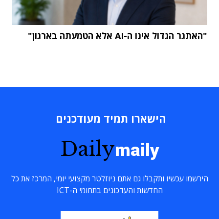
"האתגר הגדול אינו ה-AI אלא הטמעתה בארגון"
הישארו תמיד מעודכנים
Daily
maily
הירשמו עכשיו ותקבלו גם אתם ניוזלטר מקצועי יומי, המרכז את כל
החדשות והעדכונים בתחומי ה-ICT