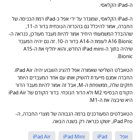
ה-iPad הקלאסי.
ה-iPad הקלאסי, שמוגדר על ידי אפל כ-iPad רמת הכניסה של
החברה, אמור להיכלל גם בהכרזה הנוכחית בדור ה-11,
שההבדל המשמעותי היחיד אמור להיות מעבד מעודכן, כנראה ה-
A16 Bionic לעומת ה-A14 בדור ה-10. זה גם יהיה המעבד
שיהיה בתוך ה-iPad mini החדש, והוא יחליף את ה-A15
Bionic.
הטאבלט השלישי שאמורה אפל להציג השבוע יהיה iPad Air.
החברה אמנם מייעדת להשיק אותו עם אחד המעבדים היותר
חזקים שלה, ממשפחת ה-M, אבל זה אמור להיות מעבד הדור
הקודם הבסיסי M2 ולא הדור הנוכחי. בדור הקודם של iPad Air
היא שיבצה את ה-M1.
הטאבלטים המעודכנים ברמה הגבוהה של מוצרי החברה, ה-
iPad Pro, יושקו כנראה רק בשנה הבאה.
אפל
iPad
iPad Mini
iPad Air