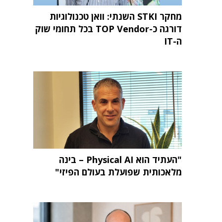
מחקר STKI השנתי: וואן טכנולוגיות
דורגה כ-TOP Vendor בכל תחומי שוק
ה-IT
"העתיד הוא Physical AI – בינה
מלאכותית שפועלת בעולם הפיזי"