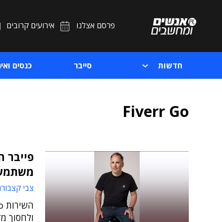
פרסם אצלנו
אירועים קרובים
חדשות
סייבר
כנסים ואיר
Fiverr Go
פייבר ה
משתמש
צבי קצבורג
ולחסוך מ