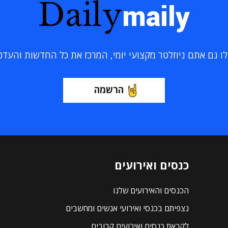
Daily
maily
 גם אתם ניוזלטר מקצועי יומי, המרכז את כל החדשות והעדכוני
הרשמה
כנסים ואירועים
הכנסים והאירועים שלנו
נצפיתם בכנסי ואירועי אנשים ומחשבים
לקראת כנסים ואירועים קרובים