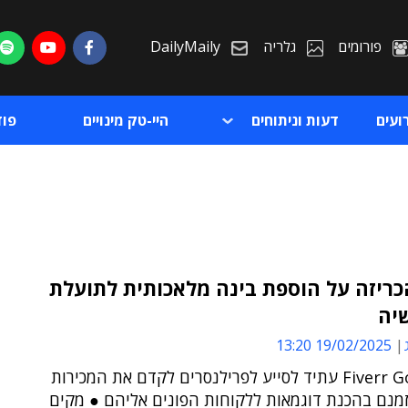
פורומים
גלריה
DailyMaily
ועים
דעות וניתוחים
היי-טק מינויים
פו
כריזה על הוספת בינה מלאכותית לתועלת
יה
ת
19/02/2025 13:20
ת
השירות Fiverr Go עתיד לסייע לפרילנסרים לקדם את המכירות
זמנם בהכנת דוגמאות ללקוחות הפונים אליהם ● מקים