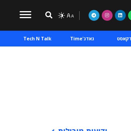
דקאסט
גאדג'Time
Tech N Talk
וכן פרסומי
תוכן פרסומי
וכן פרסומי