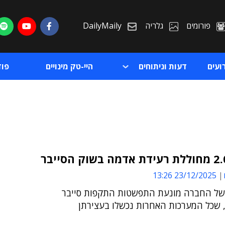
פורומים
גלריה
DailyMaily
ועים
דעות וניתוחים
היי-טק מינויים
פו
23/12/2025 13:26
ת
ל החברה מונעת התפשטות התקפות סייבר
ת
, שכל המערכות האחרות נכשלו בעצירתן