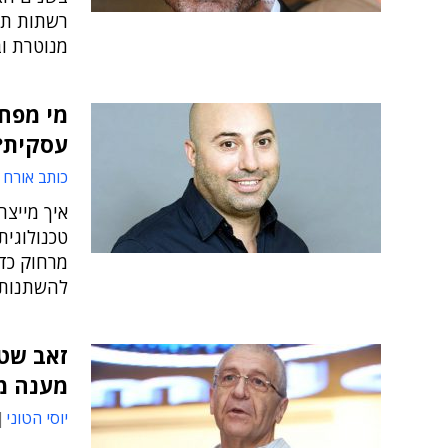
רשתות תק
מנוטרת ו
מי מפח
עסקית?
כותב אורח
איך מייצר
טכנולוגית
מרחוק כדי
להשתנות,
זאב שטח
מענה מא
יוסי הטוני