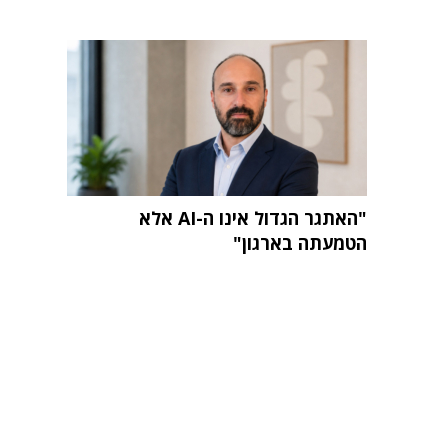
"האתגר הגדול אינו ה-AI אלא
הטמעתה בארגון"