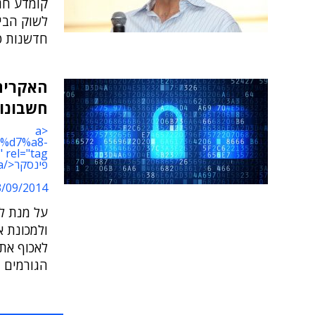
קומדע חג
לשוק הבי
חדשנות טכ
האקרים 
חשבונו
<a
9e%d7%a8-
פינסקר</a>
09/2014 17:30
על מנת לי
ולמכונת א
לאכוף את 
הגורמים ●