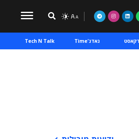
דקאסט
גאדג'Time
Tech N Talk
וכן פרסומי
תוכן פרסומי
וכן פרסומי