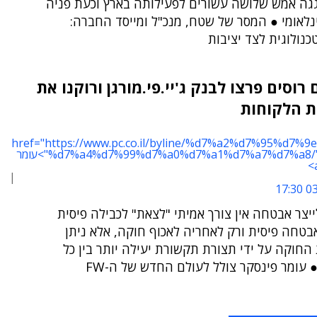
גה אמש שלושה עשורים לפעילותה בארץ וכעת פניה
נלאומי ● המסר של שטח, מנכ"ל ומייסד החברה:
נולוגית לצד יציבות
רוסים פרצו לבנק ג'יי.פי.מורגן ורוקנו את
ת הלקוחות
href="https://www.pc.co.il/byline/%d7%a2%d7%95%d7%
%d7%a4%d7%99%d7%a0%d7%a1%d7%a7%d7%a8/" rel="tag">עומר
03/
יצר אבטחה אין צורך אמיתי "לצאת" לכבילה פיסית
בטחה פיסית ורק לאחריה לאכוף חוקה, אלא ניתן
החוקה על ידי תצורת תקשורת יעילה יותר בין כל
 עומר פינסקר צולל לעולם החדש של ה-FW