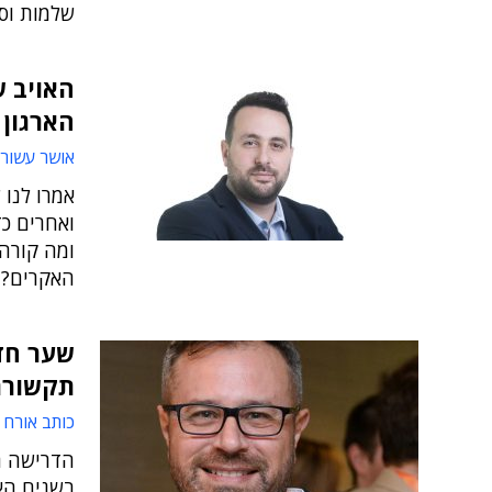
שלמות וסו
האויב ש
הארגון 
אושר עשור
ואחרים כד
ומה קורה 
האקרים?
שער חד 
תקשורת
כותב אורח
בשנים האח