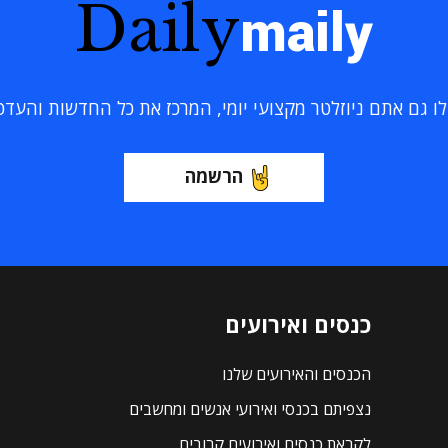
Daily
maily
 גם אתם ניוזלטר מקצועי יומי, המרכז את כל החדשות והעדכוני
הרשמה
כנסים ואירועים
הכנסים והאירועים שלנו
נצפיתם בכנסי ואירועי אנשים ומחשבים
לקראת כנסים ואירועים קרובים