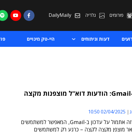
פורומים
גלריה
DailyMaily
ועים
דעות וניתוחים
היי-טק מינויים
פו
חדש ב-Gmail: הודעות דוא"ל מוצפנות מקצה
ת
ג
02/04/2025 10:50
ת
גוגל הכריזה אתמול על עדכון ב-Gmail, המאפשר למשתמשים
אר מוצפן מקצה לקצה – כרגע רק למשתמשים