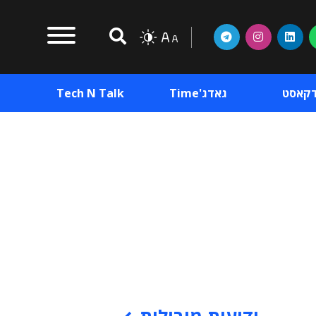
דקאסט
גאדג'Time
Tech N Talk
וכן פרסומי
תוכן פרסומי
וכן פרסומי