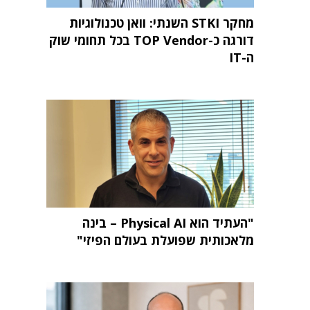
מחקר STKI השנתי: וואן טכנולוגיות
דורגה כ-TOP Vendor בכל תחומי שוק
ה-IT
"העתיד הוא Physical AI – בינה
מלאכותית שפועלת בעולם הפיזי"