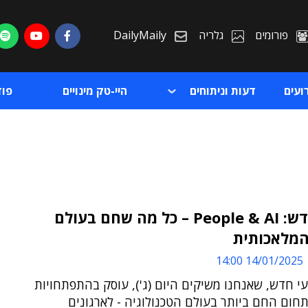
פורומים
גלריה
DailyMaily
ועים
דעות וניתוחים
היי-טק מינויים
פו
מדור חדש: People & AI – כל מה שחם בעולם
המלאכותית
ת
14/01/2025 14:00
ת
י חדש, שאנחנו משיקים היום (ג'), עוסק בהתפתחויות
חום החם ביותר בעולם הטכנולוגיה - לארגונים