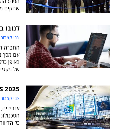
הפרס הוע
שהקים משרד הכלכלה, 14
לנובו ב-CES 2025: מחשבים וקונספטים ח
צבי קצבורג
החברה הצ
באופן כלל
של מקגייו
CES 2025: מעבדים, כרטיסי מס
צבי קצבורג
הטכנולוגי
כל הדיווח