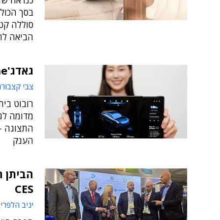
הביאה לת
גאדג'Time – מהדורת CES
צבי קצבורג
רובוט בית
מדומה לגי
התצוגה –
הענק
הביתן ה
CES
יניב הלפרין