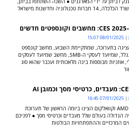
נק לביתן על ידי המארגנים ● השנה השתתפו בביתן,
 חברות טכנולוגיה וחדשנות מישראל
דשים
08/01/2025 15:07
יגה בתערוכה, שמתקיימת השבוע, מחשב קונספט
עם מסך נגלל, שמיועד לעסקי ה-SMB, מחשב שמיועד לעסקים
י, אוזניות מבוססות בינה מלאכותית ועכבר שהוא סוג
ור
ך וכמובן AI
07/01/2025 16:45
אנבידיה, AMD וקוואלקום הציגו ביומה הראשון של תערוכת
ה הגדולה בעולם שלל מעבדים וכרטיסי מסך ● לפניכם
ים המרכזיים וההתפתחויות הבולטות