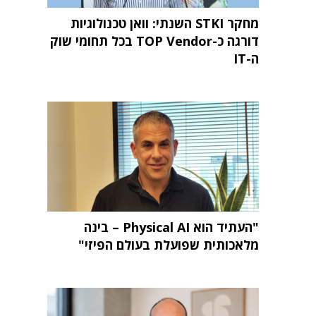
מחקר STKI השנתי: וואן טכנולוגיות
דורגה כ-TOP Vendor בכל תחומי שוק
ה-IT
"העתיד הוא Physical AI – בינה
מלאכותית שפועלת בעולם הפיזי"