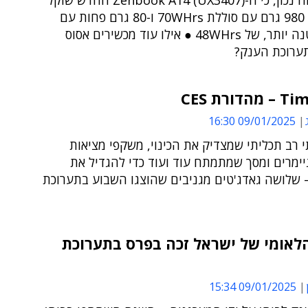
כנראה שזה נכון, כי ה-Zenbook A14 (UX3407) החדש שוקל
בסך הכול 980 גרם עם סוללת 70WHrs ו-80 גרם פחות עם
סוללה קטנה יותר, של 48WHrs ● אילו עוד מכשירים אסוס
ערוכת הענק?
09/01/2025 16:30
י רב תכליתי שמצדיק את הכינוי, משקפי מציאות
ימרים ומסך שמתמתח עוד ועוד כדי להגדיל את
 שלושה גאדג'טים מגניבים שהוצגו השבוע בתערוכת
לאומי של ישראל זכה בפרס בתערוכת
09/01/2025 15:34