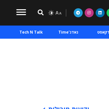
דקאסט
גאדג'Time
Tech N Talk
וכן פרסומי
תוכן פרסומי
וכן פרסומי