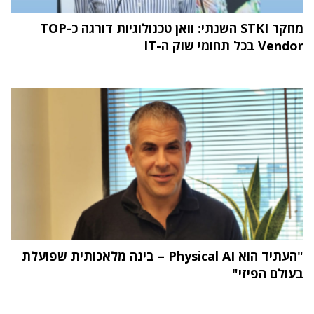
מחקר STKI השנתי: וואן טכנולוגיות דורגה כ-TOP
Vendor בכל תחומי שוק ה-IT
"העתיד הוא Physical AI – בינה מלאכותית שפועלת
בעולם הפיזי"