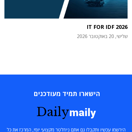
IT FOR IDF 2026
שלישי, 20 באוקטובר 2026
הישארו תמיד מעודכנים
Daily
maily
הירשמו עכשיו ותקבלו גם אתם ניוזלטר מקצועי יומי, המרכז את כל