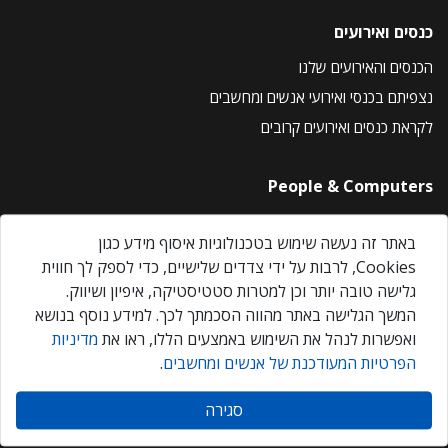
כנסים ואירועים
הכנסים והאירועים שלנו
נצפיתם בכנסי ואירועי אנשים ומחשבים
לקראת כנסים ואירועים קרובים
People & Computers
About Us
באתר זה נעשה שימוש בטכנולוגיות איסוף מידע כגון
Privacy Policy
Cookies, לרבות על ידי צדדים שלישיים, כדי לספק לך חווית
Contact Us
גלישה טובה יותר וכן למטרות סטטיסטיקה, איפיון ושיווק.
Our Events
המשך הגלישה באתר מהווה הסכמתך לכך. למידע נוסף בנושא
ואפשרות לנהל את השימוש באמצעים הללו, ראו את
מדיניות
הפרטיות המעודכנת של אנשים ומחשבים
.
אנשים ומחשבים © 2026 – כל הזכויות שמורות
סגירה
Created by