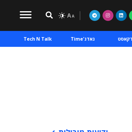
דקאסט
גאדג'Time
Tech N Talk
וכן פרסומי
תוכן פרסומי
וכן פרסומי