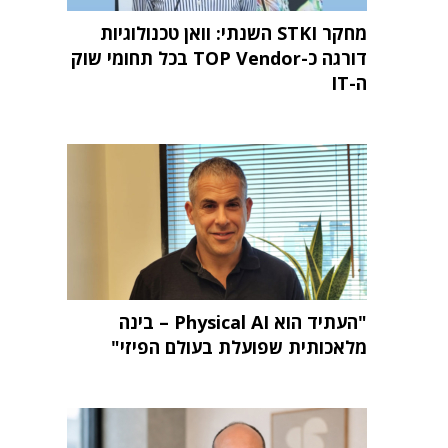
מחקר STKI השנתי: וואן טכנולוגיות
דורגה כ-TOP Vendor בכל תחומי שוק
ה-IT
"העתיד הוא Physical AI – בינה
מלאכותית שפועלת בעולם הפיזי"