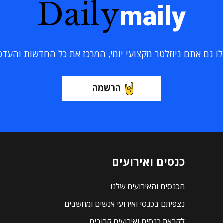
Daily
maily
 גם אתם ניוזלטר מקצועי יומי, המרכז את כל החדשות והעדכוני
הרשמה
כנסים ואירועים
הכנסים והאירועים שלנו
נצפיתם בכנסי ואירועי אנשים ומחשבים
לקראת כנסים ואירועים קרובים