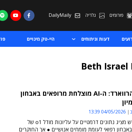
פורומים
גלריה
DailyMaily
ועים
דעות וניתוחים
היי-טק מינויים
פו
Beth Israel
חוקרי הרווארד: ה-AI מוצלחת מרופאים באבחון
יון
ת
ב
04/05/2026 13:39
ת
מחקר חדש מציג נתונים דרמטיים על עליונות מודל o1 של
OpenA באבחון רפואי לעומת מומחים אנושיים ● אך החוקרים