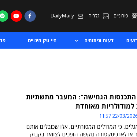
פורומים
גלריה
DailyMaily
ועים
דעות וניתוחים
היי-טק מינויים
פו
ההתכנסות הגמישה": המעבר מתשתיות
למודולריות מאוחדת
ת
22/03/2026 11:5
ת
גלים, כי המודלים המסורתיים, אלו שכובלים אותם
 או לארכיטקטורה נוקשה הופכים לצוואר בקבוק