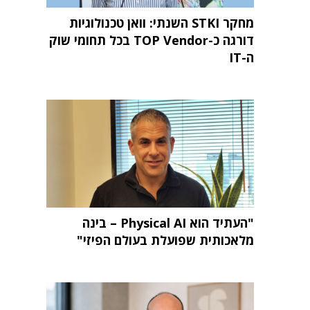
מחקר STKI השנתי: וואן טכנולוגיות
דורגה כ-TOP Vendor בכל תחומי שוק
ה-IT
"העתיד הוא Physical AI – בינה
מלאכותית שפועלת בעולם הפיזי"