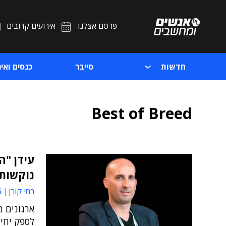
פרסם אצלנו
אירועים קרובים
חדשות
סייבר
כנסים ואיר
Best of Breed
עידן "
נוקשות 
רמי קורן
7
ארגונים מ
לספק יחיד