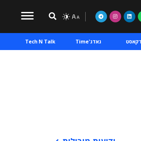
דקאסט
גאדג'Time
Tech N Talk
וכן פרסומי
תוכן פרסומי
וכן פרסומי