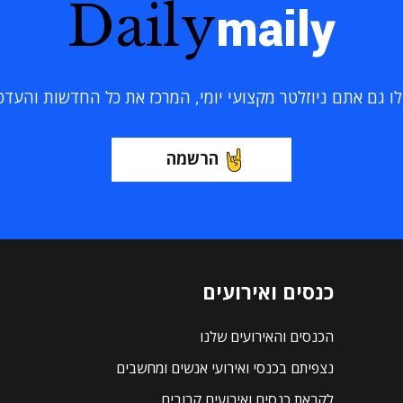
Daily
maily
 גם אתם ניוזלטר מקצועי יומי, המרכז את כל החדשות והעדכוני
הרשמה
כנסים ואירועים
הכנסים והאירועים שלנו
נצפיתם בכנסי ואירועי אנשים ומחשבים
לקראת כנסים ואירועים קרובים