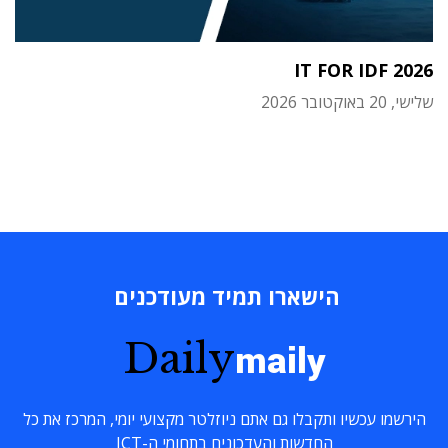
IT FOR IDF 2026
שלישי, 20 באוקטובר 2026
הישארו תמיד מעודכנים
Daily
maily
הירשמו עכשיו ותקבלו גם אתם ניוזלטר מקצועי יומי, המרכז את כל
החדשות והעדכונים בתחומי ה-ICT