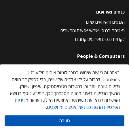
כנסים ואירועים
הכנסים והאירועים שלנו
נצפיתם בכנסי ואירועי אנשים ומחשבים
לקראת כנסים ואירועים קרובים
People & Computers
About Us
באתר זה נעשה שימוש בטכנולוגיות איסוף מידע כגון
Privacy Policy
Cookies, לרבות על ידי צדדים שלישיים, כדי לספק לך חווית
Contact Us
גלישה טובה יותר וכן למטרות סטטיסטיקה, איפיון ושיווק.
Our Events
המשך הגלישה באתר מהווה הסכמתך לכך. למידע נוסף בנושא
ואפשרות לנהל את השימוש באמצעים הללו, ראו את
מדיניות
הפרטיות המעודכנת של אנשים ומחשבים
.
אנשים ומחשבים © 2026 – כל הזכויות שמורות
סגירה
Created by