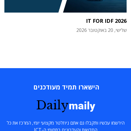
IT FOR IDF 2026
שלישי, 20 באוקטובר 2026
הישארו תמיד מעודכנים
Daily
maily
הירשמו עכשיו ותקבלו גם אתם ניוזלטר מקצועי יומי, המרכז את כל
החדשות והעדכונים בתחומי ה-ICT