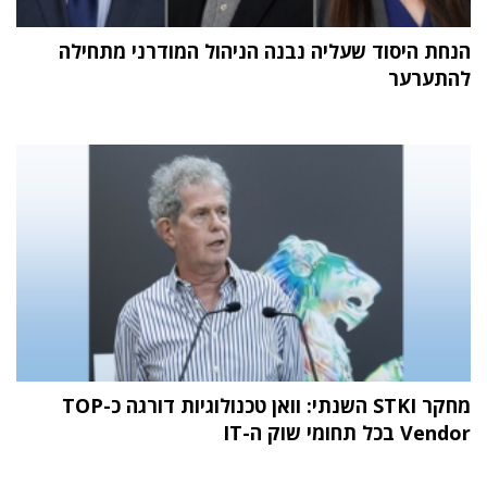
הנחת היסוד שעליה נבנה הניהול המודרני מתחילה
להתערער
מחקר STKI השנתי: וואן טכנולוגיות דורגה כ-TOP
Vendor בכל תחומי שוק ה-IT