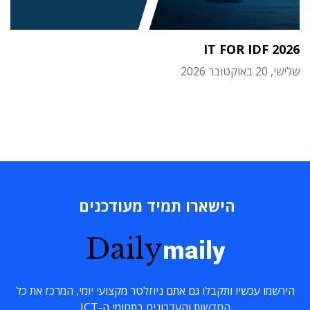
IT FOR IDF 2026
שלישי, 20 באוקטובר 2026
הישארו תמיד מעודכנים
Daily
maily
הירשמו עכשיו ותקבלו גם אתם ניוזלטר מקצועי יומי, המרכז את כל
החדשות והעדכונים בתחומי ה-ICT