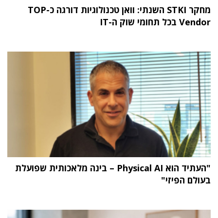
מחקר STKI השנתי: וואן טכנולוגיות דורגה כ-TOP
Vendor בכל תחומי שוק ה-IT
"העתיד הוא Physical AI – בינה מלאכותית שפועלת
בעולם הפיזי"