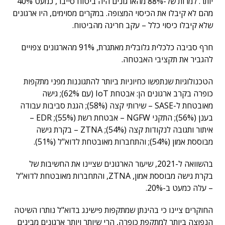
יותר. למרות של-88% מהארגונים היה ביטוח סייבר, כמעט 40%
מהם לא קיבלו את הכיסוי המצופה. במקרים מסוימים, היו ארגונים
שלא קיבלו כיסוי כלל – עקב חריגה מהביטוח.
חרף סביבה כלכלית גלובלית מאתגרת, 91% מהארגונים צפויים
להגביר את תקציבי האבטחה.
הטכנולוגיות שנתפשו כחיוניות ביותר להתגוננות מפני מתקפות
כופרה בקרב ארגונים הן: אבטחת IoT (עם 62%); גישה
מאובטחת ל-SASE – שירותי קצה (58%); הגנת סביבות עבודה
בענן (56%); התקני NGFW – אבטחת רשת (55%); EDR –
איתור ותגובה לנקודות קצה (54%); ZTNA – בקרת גישה
מבוססת אמון (54%); והתחברות מאובטחת לדוא"ל (51%).
בהשוואה ל-2021, שיעור הארגונים שציינו את החשיבות של
בקרת גישה מבוססת אמון, ZTNA, והתחברות מאובטחת לדוא"ל
– עלה כמעט ב-20%.
החוקרים ציינו כי בהינתן שמתקפות פישינג בדוא"ל נותרו השיטה
הנפוצה ביותר למתקפת כופרה, הרי שיותר ויותר ארגונים מבינים