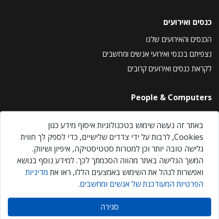
כנסים ואירועים
הכנסים והאירועים שלנו
נצפיתם בכנסי ואירועי אנשים ומחשבים
לקראת כנסים ואירועים קרובים
People & Computers
About Us
באתר זה נעשה שימוש בטכנולוגיות איסוף מידע כגון
Privacy Policy
Cookies, לרבות על ידי צדדים שלישיים, כדי לספק לך חווית
Contact Us
גלישה טובה יותר וכן למטרות סטטיסטיקה, איפיון ושיווק.
Our Events
המשך הגלישה באתר מהווה הסכמתך לכך. למידע נוסף בנושא
ואפשרות לנהל את השימוש באמצעים הללו, ראו את
מדיניות
הפרטיות המעודכנת של אנשים ומחשבים
.
אנשים ומחשבים © 2026 – כל הזכויות שמורות
סגירה
Created by