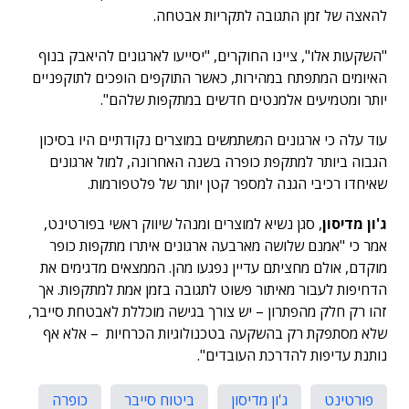
להאצה של זמן התגובה לתקריות אבטחה.
"השקעות אלו", ציינו החוקרים, "יסייעו לארגונים להיאבק בנוף
האיומים המתפתח במהירות, כאשר התוקפים הופכים לתוקפניים
יותר ומטמיעים אלמנטים חדשים במתקפות שלהם".
עוד עלה כי ארגונים המשתמשים במוצרים נקודתיים היו בסיכון
הגבוה ביותר למתקפת כופרה בשנה האחרונה, למול ארגונים
שאיחדו רכיבי הגנה למספר קטן יותר של פלטפורמות.
ג'ון מדיסון
, סגן נשיא למוצרים ומנהל שיווק ראשי בפורטינט,
אמר כי "אמנם שלושה מארבעה ארגונים איתרו מתקפות כופר
מוקדם, אולם מחציתם עדיין נפגעו מהן. הממצאים מדגימים את
הדחיפות לעבור מאיתור פשוט לתגובה בזמן אמת למתקפות. אך
זהו רק חלק מהפתרון – יש צורך בגישה מוכללת לאבטחת סייבר,
שלא מסתפקת רק בהשקעה בטכנולוגיות הכרחיות – אלא אף
נותנת עדיפות להדרכת העובדים".
פורטינט
ג'ון מדיסון
ביטוח סייבר
כופרה