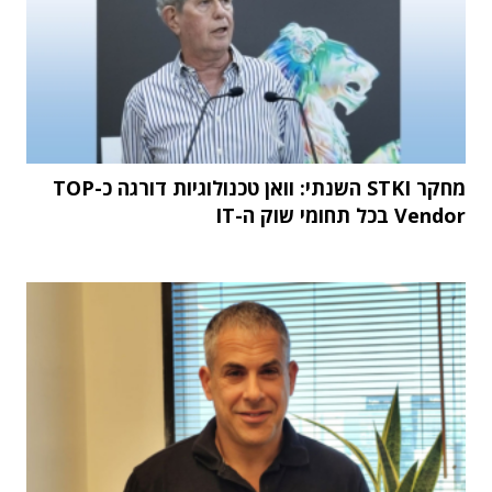
מחקר STKI השנתי: וואן טכנולוגיות דורגה כ-TOP
Vendor בכל תחומי שוק ה-IT