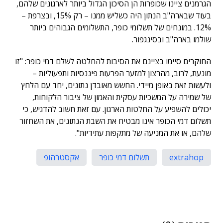
הגרמנים ציינו שכופרות הן הסיכון הגדול ביותר לארגונים שלהם,
בעוד שבארה"ב הנתון היה כשליש ממנו – רק 15%, ובצרפת –
12%. במונחים של תשלומי כופר, התשלומים הגבוהים ביותר
שולמו בארה"ב ובסינגפור.
החוקרים סיימו בציינם את הסיבות להחלטה לשלם דמי כופר: "זו
מונעת, לרוב, מהרצון למזער הפרעות פיננסיות ותפעוליות –
ולעשות זאת באופן מיידי. החשש מאובדן נתונים, יחד עם הלחץ
של שמירה על המשכיות עסקית והאמון של ציבור הלקוחות,
יכולים להשפיע על החלטות הארגון. עם זאת חשוב להדגיש, כי
תשלום דמי הכופר אינו מבטיח את השבת הנתונים, את השחזור
שלהם, או את המניעה של מתקפות עתידיות".
extrahop
תשלום דמי כופר
אקסטרהופ