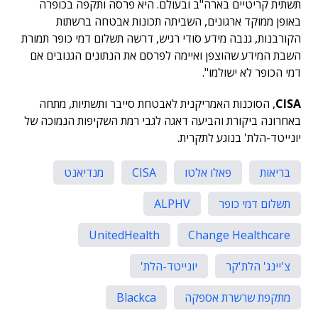
תשתית קריטיים בארה"ב ובעולם. היא פרסה ותקפה בכופרה
באופן ממוקד ארגונים, השביתה תכונות אבטחה ברשתות
הקורבנות, גנבה מידע סודי רגיש, דרשה תשלום דמי כופר תמורת
השבת המידע שהוצפן ואיימה לפרסם את הנתונים הגנובים אם
דמי הכופר לא ישולמו".
CISA
, הסוכנות האמריקנית לאבטחת סייבר ותשתיות, מתחה
באחרונה ביקורת והביעה דאגה לגבי רמת השקיפות הנמוכה של
יונייטד-הלת' בנוגע לתקרית.
בריאות
פאלו אלטו
CISA
מנדיאנט
תשלום דמי כופר
ALPHV
UnitedHealth
Change Healthcare
צ'יינג' הלת'קר
יונייטד-הלת'
מתקפת שרשרת אספקה
Blackca