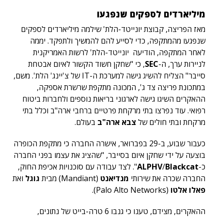
מיליארדים לספקים שנפגעו
מאז הפריצה, קבוצת יונייטד-הלת' שילמה מיליארדים לספקים
שנפגעו מהמתקפה, כדי לסייע להם להמשיך ולתפקד. יממה
לאחר המתקפה, הודיעה יונייטד-הלת' לרשות האמריקנית
לניירות ערך, ה-
SEC
, כי "שחקן חשוד הקשור לאיום אבטחת
סייבר" הצליח להשיג גישה למערכת ה-IT של צ'יינג' הלת'. משם,
במתכונת פריצה צד ג', המכונה מתקפת שרשרת אספקה,
ההאקרים השיגו גישה לארגוני בריאות נוספים ולחברות ביטוח
רפואי. עוד נפרצו בתי מרקחת פרטיים ברחבי ארה"ב וכלל בתי
מרקחת ובתי חולים של
צבא ארה"ב
בעולם.
כעבור שבוע, ב-29 בפברואר, אישרה החברה כי מתקפת הכופרה
בוצעה על ידי שחקן איום בסייבר, "שהציג את עצמו בפני החברה
כ-
Blackcat
/
ALPHV
". לצד עבודה עם סוכנויות אכיפת החוק,
החברה שכרה את שירותי
מנדיאנט
(Mandiant) מבית
גוגל
ואת
פאלו אלטו
(Palo Alto Networks).
ההאקרים, מצידם, טענו כי גנבו 6 טרה-בייט של נתונים,