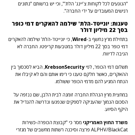
"הנוגעים לכל לקוחות צ'יינג' הלת'", וכי יש ברשותם "נתונים
רגישים המעובדים על ידי החברה".
טענות: יונייטד-הלת' שילמה להאקרים דמי כופר
בסך 22 מיליון דולר
בתחילת מרץ נחשף ב-
Wired
, כי יונייטד-הלת' שילמה להאקרים
דמי כופר בסך 22 מיליון דולר במטבעות קריפטו. החברה לא
הגיבה לדיווח.
תשלום דמי הכופר, לפי
KrebsonSecurity
, הביא לסכסוך בין
ההאקרים, כאשר חלקם טענו כי רימו אותם והם לא קיבלו את
הנתח המגיע להם מדמי הכופר ששולמו.
במחצית מרץ הנהלת החברה זומנה לבית הלבן, שם ננזפה על
הסכום הנמוך שהעניקה לספקים שנפגעו ונדרשה להגדיל את
היקף הסיוע.
משרד החוץ האמריקני
מסר כי "קבוצת הכופרה-כשירות
ALPHV/BlackCat פרצה וסיכנה רשתות מחשבים של מגזרי