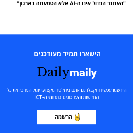
"האתגר הגדול אינו ה-AI אלא הטמעתה בארגון"
הישארו תמיד מעודכנים
Daily
maily
הירשמו עכשיו ותקבלו גם אתם ניוזלטר מקצועי יומי, המרכז את כל
החדשות והעדכונים בתחומי ה-ICT
הרשמה