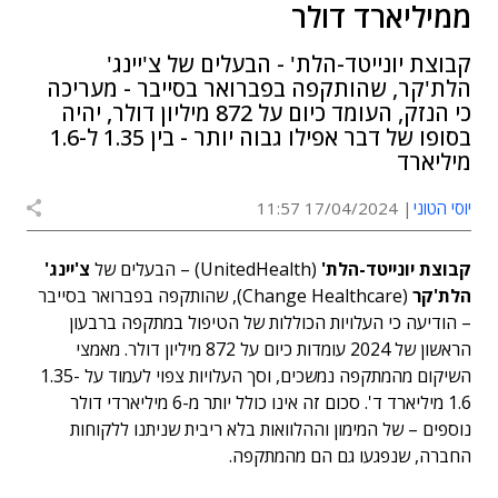
ממיליארד דולר
קבוצת יונייטד-הלת' - הבעלים של צ'יינג'
הלת'קר, שהותקפה בפברואר בסייבר - מעריכה
כי הנזק, העומד כיום על 872 מיליון דולר, יהיה
בסופו של דבר אפילו גבוה יותר - בין 1.35 ל-1.6
מיליארד
יוסי הטוני
17/04/2024 11:57
קבוצת יונייטד-הלת'
(UnitedHealth) – הבעלים של
צ'יינג'
הלת'קר
(Change Healthcare), שהותקפה בפברואר בסייבר
– הודיעה כי העלויות הכוללות של הטיפול במתקפה ברבעון
הראשון של 2024 עומדות כיום על 872 מיליון דולר. מאמצי
השיקום מהמתקפה נמשכים, וסך העלויות צפוי לעמוד על 1.35-
1.6 מיליארד ד'. סכום זה אינו כולל יותר מ-6 מיליארדי דולר
נוספים – של המימון וההלוואות בלא ריבית שניתנו ללקוחות
החברה, שנפגעו גם הם מהמתקפה.