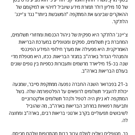
של 10 מיליון דולר תמורת מידע שיוביל לזיהוי או למיקומם של
ההאקרים שביצעו את המתקפה "המשבשת ביותר" נגד צ'יינג'
הלת'קר.
צ'יינג' הלת'קר היא ספקית של ניהול הכנסות ומחזורי תשלומים,
המחברת בין תשלומים, ספקים ומטופלים במערכת הבריאות
האמריקנית. היא מפעילה את מערך חילופי המידע הפיננסי
והמנהלי הגדול בארה"ב במגזר הבריאות. ככזו, היא מטפלת מדי
שנה בכ-15 מיליארד מרשמים ותעבורות כספיות בין גופים שונים
בעולם הבריאות בארה"ב.
ב-21 בפברואר השנה החברה נפגעה ממתקפת סייבר, שמנעה
יכולת להעביר תשלומים לרופאים על הפלטפורמה שלה. בשל
המתקפה לא ניתן היה לטפל ולנהל תשלומים אלקטרוניים
ותביעות רפואיות במרחב הבריאות בארה"ב, מה שהוביל
לשיבושים תפעוליים בקרב ארגוני בריאות רבים, בארה"ב ומחוצה
לה.
כך, מטופלים נאלצו לשלם עבור רבות מהתרופות שלהם מכיסם,