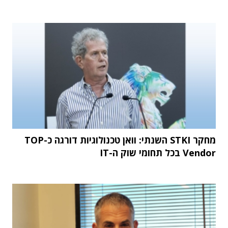
מחקר STKI השנתי: וואן טכנולוגיות דורגה כ-TOP
Vendor בכל תחומי שוק ה-IT