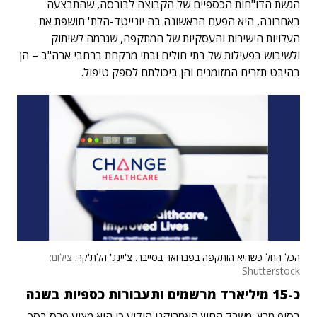
הגשת הדו"חות הכספיים של הקבוצה לבורסה, שהתבצעה
באחרונה, היא הפעם הראשונה בה יונייטד-הלת' חושפת את
העלויות הישירות והעסקיות של המתקפה, שגרמה לשיתוק
ולשיבוש בפעילות של בתי חולים ובתי מרקחת ברחבי ארה"ב – הן
בהיבט תזרים המזומנים והן ביכולתם לספק טיפול.
הכל החל כשהיא הותקפה בפברואר בסייבר. צ'יינג' הלת'קר.
צילום:
Shutterstock
כ-15 מיליארד מרשמים ותעבורות כספיות בשנה
בסוף מרץ, משרד החוץ האמריקני הודיע כי הוא מציע פרס בסך