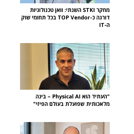
מחקר STKI השנתי: וואן טכנולוגיות
דורגה כ-TOP Vendor בכל תחומי שוק
ה-IT
"העתיד הוא Physical AI – בינה
מלאכותית שפועלת בעולם הפיזי"