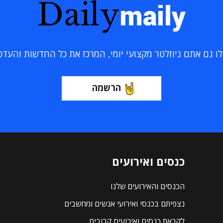
Daily
maily
 גם אתם ניוזלטר מקצועי יומי, המרכז את כל החדשות והעדכוני
הרשמה
כנסים ואירועים
הכנסים והאירועים שלנו
נצפיתם בכנסי ואירועי אנשים ומחשבים
לקראת כנסים ואירועים קרובים