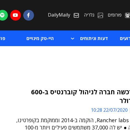
פורומים
גלריה
DailyMaily
ועים
דעות וניתוחים
היי-טק מינויים
פו
SUSE רכשה חברה לניהול קוברנטיס ב-600
ולר
ת
22/07/2020 10:28
ת
הנרכשת, Rancher labs, הוקמה ב-2014 וממוקמת בקופרטינו,
קליפורניה ● יש לה 37,000 משתמשים פעילים ויותר מ-100