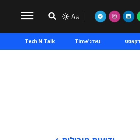
דקאסט
גאדג'Time
Tech N Talk
וכן פרסומי
תוכן פרסומי
וכן פרסומי