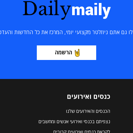
Daily
maily
 גם אתם ניוזלטר מקצועי יומי, המרכז את כל החדשות והעדכוני
הרשמה
כנסים ואירועים
הכנסים והאירועים שלנו
נצפיתם בכנסי ואירועי אנשים ומחשבים
לקראת כנסים ואירועים קרובים