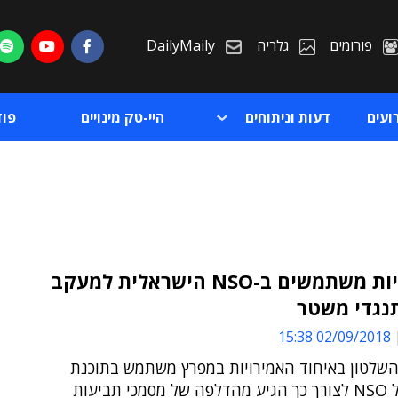
פורומים
גלריה
DailyMaily
ועים
דעות וניתוחים
היי-טק מינויים
פו
באמירויות משתמשים ב-NSO הישראלית למעקב
נגדי משטר
ת
02/09/2018 15:38
ת
השלטון באיחוד האמירויות במפרץ משתמש בתוכנת
הריגול של NSO לצורך כך הגיע מהדלפה של מסמכי תביעות