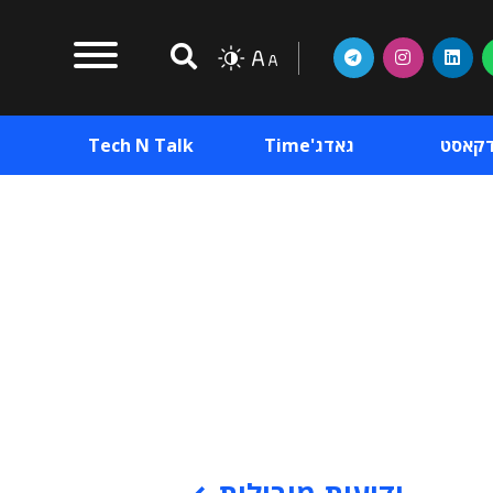
דקאסט
גאדג'Time
Tech N Talk
וכן פרסומי
תוכן פרסומי
וכן פרסומי