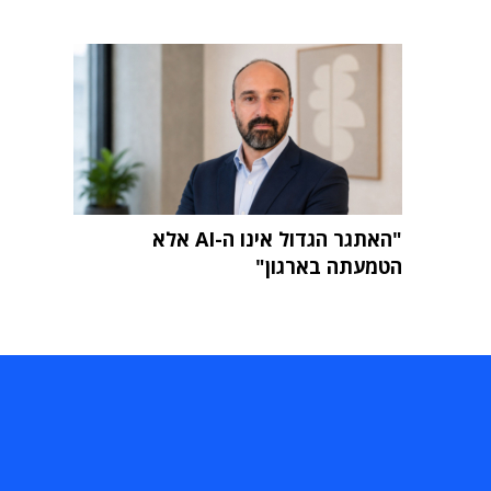
"האתגר הגדול אינו ה-AI אלא
הטמעתה בארגון"