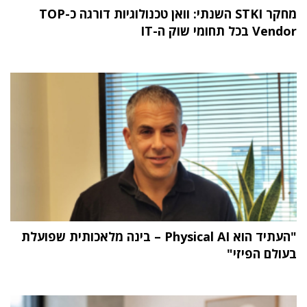
מחקר STKI השנתי: וואן טכנולוגיות דורגה כ-TOP
Vendor בכל תחומי שוק ה-IT
"העתיד הוא Physical AI – בינה מלאכותית שפועלת
בעולם הפיזי"