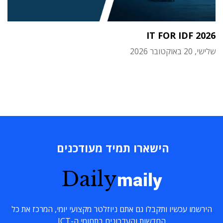
IT FOR IDF 2026
שלישי, 20 באוקטובר 2026
הישארו תמיד מעודכנים
Daily
maily
הירשמו עכשיו ותקבלו גם אתם ניוזלטר מקצועי יומי, המרכז את כל
החדשות והעדכונים בתחומי ה-ICT