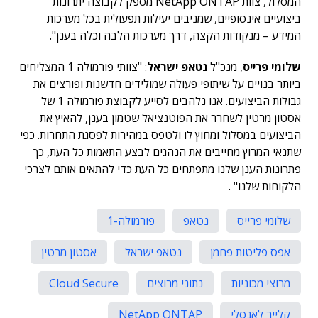
המסלול, צוות NetApp ONTAP מספק לקבוצה יתרונות
ביצועיים אינסופיים, שמניבים יעילות תפעולית בכל מערכות
המידע – מנקודות הקצה, דרך מערכות הלבה וכלה בענן".
שלומי פרייס
, מנכ"ל
נטאפ ישראל
: "צוותי פורמולה 1 המצליחים
ביותר בנויים על שיתופי פעולה שמולידים חדשנות ופורצים את
גבולות הביצועים. אנו נלהבים לסייע לקבוצת פורמולה 1 של
אסטון מרטין לשחרר את הפוטנציאל שטמון בענן, להאיץ את
הביצועים במסלול ומחוץ לו ולטפס במהירות לפסגת התחרות. כפי
שתנאי המרוץ מחייבים את הנהגים לבצע התאמות כל העת, כך
פתרונות הענן שלנו מתפתחים כל העת כדי להתאים אותם לצרכי
הלקוחות שלנו" .
שלומי פרייס
נטאפ
פורמולה-1
אפס פליטות פחמן
נטאפ ישראל
אסטון מרטין
מרוצי מכוניות
נתוני מרוצים
Cloud Secure
קלייר לאנסלי
NetApp ONTAP