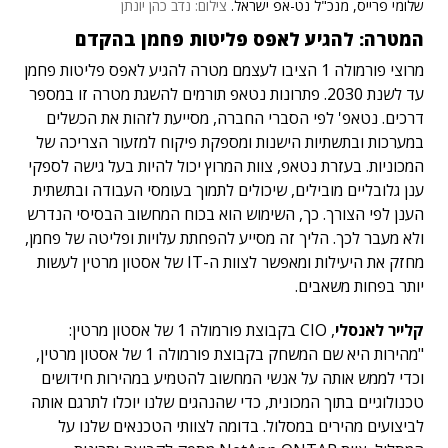
שלומי פרייס, מנכ"ל נט-אפ ישראל.
צילום: נדב כהן יונתן
המטרה: להגיע לאפס פליטות פחמן בהקדם
מרוצי פורמולה 1 הציבו לעצמם מטרה להגיע לאפס פליטות פחמן
עד לשנת 2030. פתרונות נטאפ תורמים להשגת מטרה זו במספר
דרכים. נטאפ' לפי הסברי החברה, מסייעת לזהות את הכשלים
במערכות ובתשתיות הישנות ומספקת פיקוח למזעור הצריכה של
המכוניות. בעזרת נטאפ, צוות המרוץ יכול להיות בעל גישה לספקי
ענן גלובליים מובילים, שיכולים לתמוך בעומסי העבודה ובתשתית
הענן לפי הצורך. כך, השימוש הוא בכוח המחשוב הבסיסי הנדרש
ולא מעבר לכך. הליך זה מסייע להפחתת עלויות ופליטה של פחמן,
מחזק את היעילות ומאפשר לצוות ה-IT של אסטון מרטין לעשות
יותר בפחות משאבים.
קלייר לאנסלי
, CIO בקבוצת פורמולה 1 של אסטון מרטין:
"מהירות היא שם המשחק בקבוצת פורמולה 1 של אסטון מרטין,
וכדי לממש אותה על אנשי המחשוב להטמיע במהירות חידושים
טכנולוגיים בתוך המכונית, כדי שהנהגים שלנו יוכלו לתרגם אותה
לביצועים מהירים במסלול. בדומה לצוותי הטכנאים שלנו על