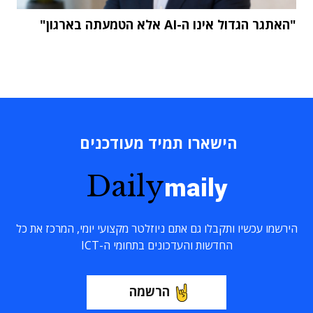
"האתגר הגדול אינו ה-AI אלא הטמעתה בארגון"
הישארו תמיד מעודכנים
Daily
maily
הירשמו עכשיו ותקבלו גם אתם ניוזלטר מקצועי יומי, המרכז את כל
החדשות והעדכונים בתחומי ה-ICT
הרשמה