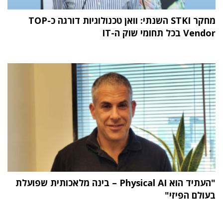
מחקר STKI השנתי: וואן טכנולוגיות דורגה כ-TOP
Vendor בכל תחומי שוק ה-IT
"העתיד הוא Physical AI – בינה מלאכותית שפועלת
בעולם הפיזי"