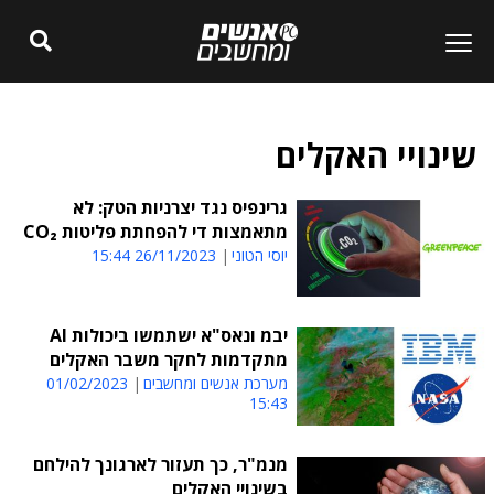
שינויי האקלים
גרינפיס נגד יצרניות הטק: לא
מתאמצות די להפחתת פליטות CO₂
יוסי הטוני
26/11/2023 15:44
יבמ ונאס"א ישתמשו ביכולות AI
מתקדמות לחקר משבר האקלים
מערכת אנשים ומחשבים
01/02/2023
15:43
מנמ"ר, כך תעזור לארגונך להילחם
בשינויי האקלים