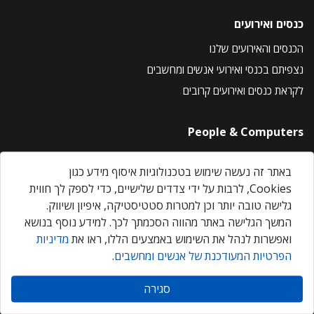
כנסים ואירועים
הכנסים והאירועים שלנו
נצפיתם בכנסי ואירועי אנשים ומחשבים
לקראת כנסים ואירועים קרובים
People & Computers
About Us
באתר זה נעשה שימוש בטכנולוגיות איסוף מידע כגון
Privacy Policy
Cookies, לרבות על ידי צדדים שלישיים, כדי לספק לך חווית
Contact Us
גלישה טובה יותר וכן למטרות סטטיסטיקה, איפיון ושיווק.
Our Events
המשך הגלישה באתר מהווה הסכמתך לכך. למידע נוסף בנושא
ואפשרות לנהל את השימוש באמצעים הללו, ראו את
מדיניות
הפרטיות המעודכנת של אנשים ומחשבים
.
אנשים ומחשבים © 2026 – כל הזכויות שמורות
סגירה
Created by