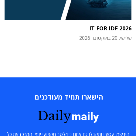
IT FOR IDF 2026
שלישי, 20 באוקטובר 2026
הישארו תמיד מעודכנים
Daily
maily
הירשמו עכשיו ותקבלו גם אתם ניוזלטר מקצועי יומי, המרכז את כל