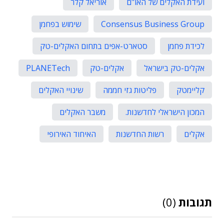
ועידת האקלים של האו"ם
אוריאל קלר
Consensus Business Group
שימוש בפחמן
לכידת פחמן
סטארט-אפים בתחום האקלים-טק
אקלים-טק בישראל
אקלים-טק
PLANETech
קליימטק
פליטות גזי חממה
שינויי האקלים
המכון הישראלי לחדשנות.
משבר האקלים
אקלים
רשות החדשנות
האיחוד האירופי
תגובות
(0)