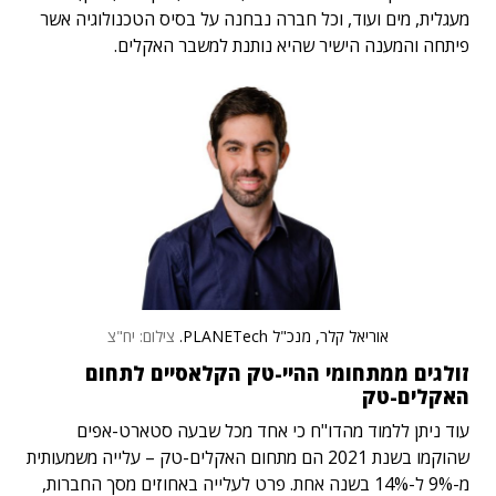
מעגלית, מים ועוד, וכל חברה נבחנה על בסיס הטכנולוגיה אשר
פיתחה והמענה הישיר שהיא נותנת למשבר האקלים.
אוריאל קלר, מנכ"ל PLANETech.
צילום: יח"צ
זולגים ממתחומי ההיי-טק הקלאסיים לתחום
האקלים-טק
עוד ניתן ללמוד מהדו"ח כי אחד מכל שבעה סטארט-אפים
שהוקמו בשנת 2021 הם מתחום האקלים-טק – עלייה משמעותית
מ-9% ל-14% בשנה אחת. פרט לעלייה באחוזים מסך החברות,