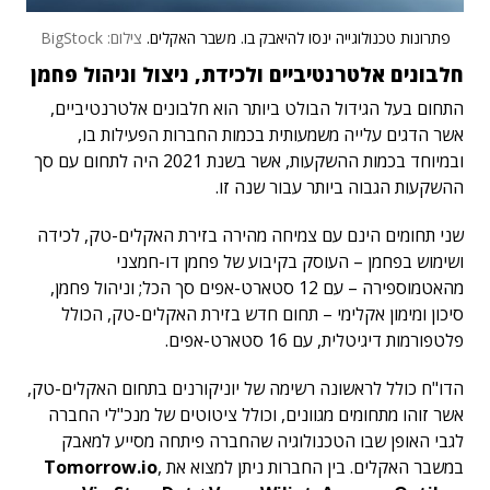
פתרונות טכנולוגייה ינסו להיאבק בו. משבר האקלים.
צילום: BigStock
חלבונים אלטרנטיביים ולכידת, ניצול וניהול פחמן
התחום בעל הגידול הבולט ביותר הוא חלבונים אלטרנטיביים,
אשר הדגים עלייה משמעותית בכמות החברות הפעילות בו,
ובמיוחד בכמות ההשקעות, אשר בשנת 2021 היה לתחום עם סך
ההשקעות הגבוה ביותר עבור שנה זו.
שני תחומים הינם עם צמיחה מהירה בזירת האקלים-טק, לכידה
ושימוש בפחמן – העוסק בקיבוע של פחמן דו-חמצני
מהאטמוספירה – עם 12 סטארט-אפים סך הכל; וניהול פחמן,
סיכון ומימון אקלימי – תחום חדש בזירת האקלים-טק, הכולל
פלטפורמות דיגיטלית, עם 16 סטארט-אפים.
הדו"ח כולל לראשונה רשימה של יוניקורנים בתחום האקלים-טק,
אשר זוהו מתחומים מגוונים, וכולל ציטוטים של מנכ"לי החברה
לגבי האופן שבו הטכנולוגיה שהחברה פיתחה מסייע למאבק
במשבר האקלים. בין החברות ניתן למצוא את
,
Tomorrow.io