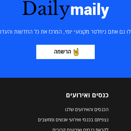
Daily
maily
 גם אתם ניוזלטר מקצועי יומי, המרכז את כל החדשות והעדכוני
הרשמה
כנסים ואירועים
הכנסים והאירועים שלנו
נצפיתם בכנסי ואירועי אנשים ומחשבים
לקראת כנסים ואירועים קרובים