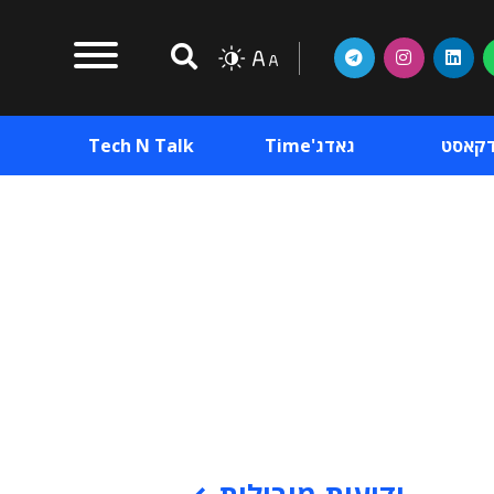
דקאסט
גאדג'Time
Tech N Talk
וכן פרסומי
תוכן פרסומי
וכן פרסומי