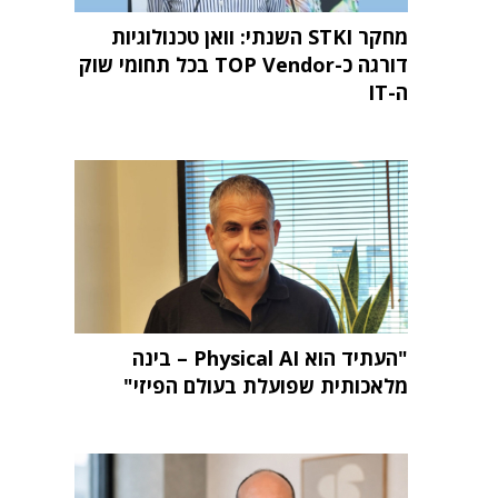
מחקר STKI השנתי: וואן טכנולוגיות
דורגה כ-TOP Vendor בכל תחומי שוק
ה-IT
"העתיד הוא Physical AI – בינה
מלאכותית שפועלת בעולם הפיזי"