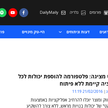
פורומים
גלריה
DailyMaily
ועים
דעות וניתוחים
היי-טק מינויים
פו
מציגה: פלטפורמה להוספת יכולות לכל
ה קיימת ללא פיתוח
ת
ג
21/02/2016 11:19
ת
וק ומוצר יוכלו להרחיב אפליקציות באמצעות
" של יכולות בנויות מראש, ללא צורך להשקיע