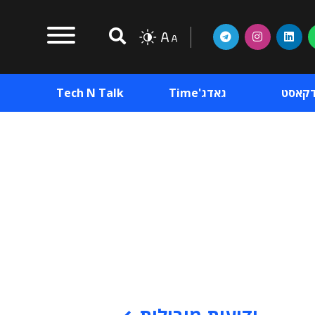
דקאסט
גאדג'Time
Tech N Talk
וכן פרסומי
תוכן פרסומי
וכן פרסומי