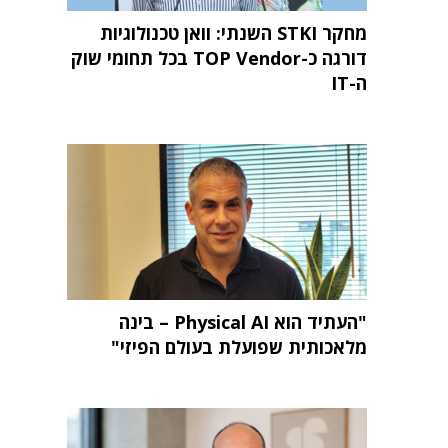
מחקר STKI השנתי: וואן טכנולוגיות
דורגה כ-TOP Vendor בכל תחומי שוק
ה-IT
"העתיד הוא Physical AI – בינה
מלאכותית שפועלת בעולם הפיזי"