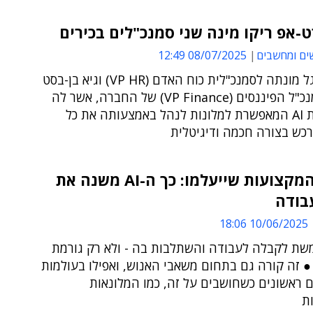
אפ ריקו מינה שני סמנכ"לים בכירים
ים ומחשבים
08/07/2025 12:49
נעמה אנגל מונתה לסמנכ"לית כוח האדם (VP HR) וגיא בן-בסט
מונה לסמנכ"ל הפיננסים (VP Finance) של החברה, אשר לה
פלטפורמת AI המאפשרת למלונות לנהל באמצעותה את כל
רכש בצורה חכמה ודיגיטלית
לא רק המקצועות שייעלמו: כך ה-AI משנה את
בודה
10/06/2025 18:06
משמשת לקבלה לעבודה והשתלבות בה - ולא רק גורמת
● זה קורה גם בתחום משאבי האנוש, ואפילו בעולמות
 ראשונים כשחושבים על זה, כמו המלונאות
ת