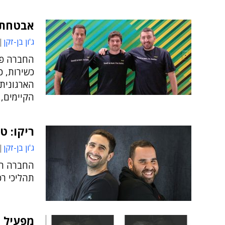
אבטחת SaaS: ריקו גייסה 25 מיליון 
ג'ון בן-זקן
החברה פית
כשירות, כ
הארגונית
הקיימים, 
ריקו: ט
ג'ון בן-זקן
החברה הי
תהליכי רכ
מפעיל מ