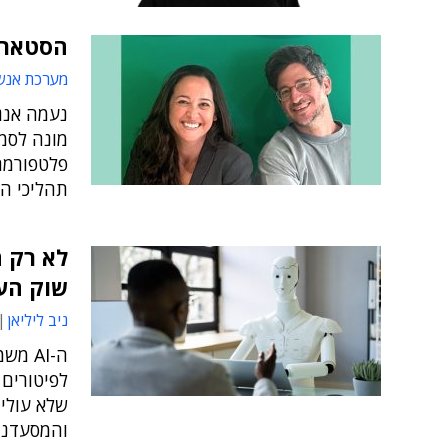
הסטארט-
מערכת אנש
תהליכי ה
שוק הע
ניב ליליאן
ה-AI 
לפיטורים 
שלא עולים
והמסעדנו