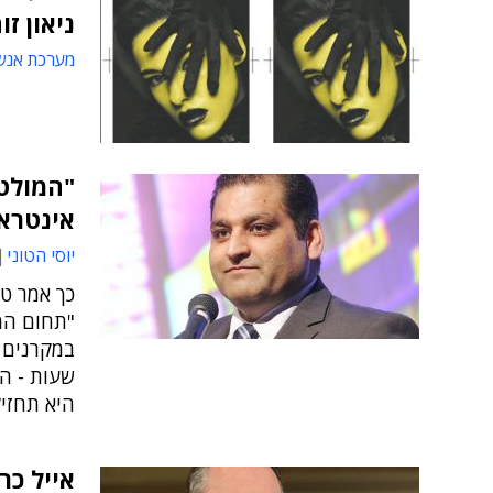
ניאון זוהר נוס
מערכת אנש
"המולטי
אינטרא
יוסי הטוני
"תחום המ
שעות - ה
היא תחזי
אייל כר