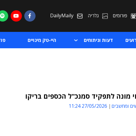
פורומים
גלריה
DailyMaily
ועים
דעות וניתוחים
היי-טק מינויים
פו
י מונה לתפקיד סמנכ"ל הכספים בריקו
ים ומחשבים
27/05/2026 11:24
ת
ת