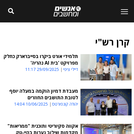
קרן רש"י
תלמידי אורט ביקרו בסייברארק כחלק
מפרויקט 'בית AI נהריה'
דיילי ציפי
29/09/2025 11:17
מעבדת דמיון הוקמה במעלה יוסף
לטובת התושבים החוזרים
יהודה קונפורטס
10/06/2025 14:04
אקווה סקיוריטי ותוכנית "ממריאות"
מקדמות שילוב נערות בהיי-טק