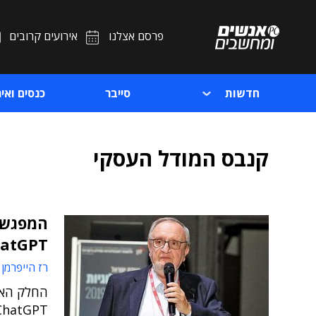
פרסם אצלנו
אירועים קרובים
חדשות
סייבר
כנסים ואיר
קנבס המודל העסקי
המפגש 
ChatGPT – חל
רז הייפרמן
החלק האח
ChatGPT ככלי תומך חדשנות במודלים עס