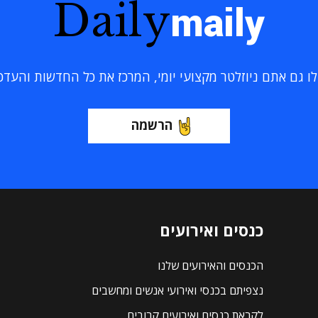
Daily
maily
 גם אתם ניוזלטר מקצועי יומי, המרכז את כל החדשות והעדכוני
הרשמה
כנסים ואירועים
הכנסים והאירועים שלנו
נצפיתם בכנסי ואירועי אנשים ומחשבים
לקראת כנסים ואירועים קרובים