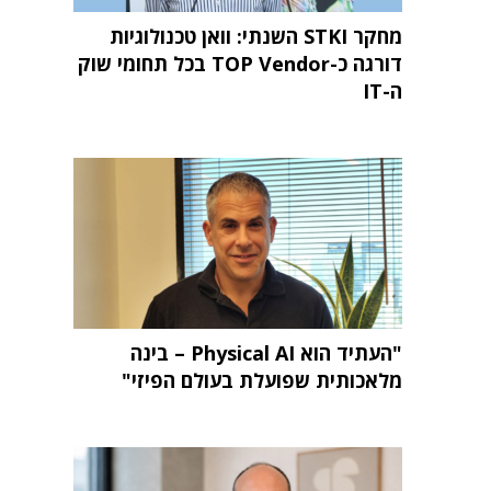
מחקר STKI השנתי: וואן טכנולוגיות
דורגה כ-TOP Vendor בכל תחומי שוק
ה-IT
"העתיד הוא Physical AI – בינה
מלאכותית שפועלת בעולם הפיזי"