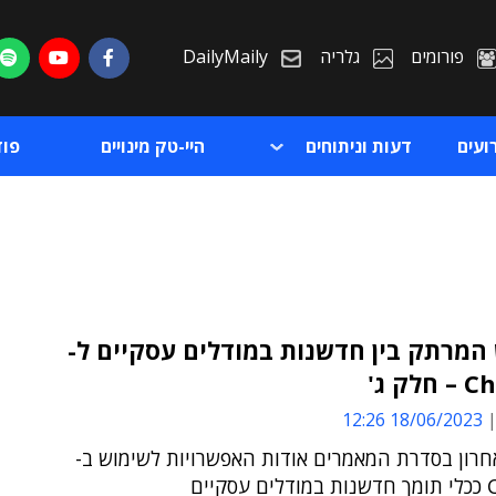
פורומים
גלריה
DailyMaily
ועים
דעות וניתוחים
היי-טק מינויים
פו
המרתק בין חדשנות במודלים עסקיים ל-
ק ג'
ת
18/06/2023 12:26
ת
רון בסדרת המאמרים אודות האפשרויות לשימוש ב-
קיים