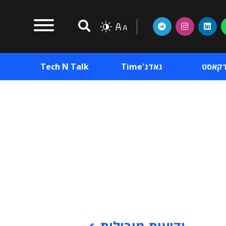
דקאסט
גאדג'Time
Tech N Talk
וכן פרסומי
תוכן פרסומי
וכן פרסומי