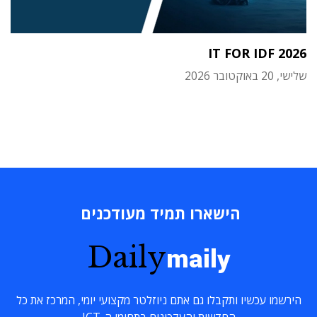
IT FOR IDF 2026
שלישי, 20 באוקטובר 2026
הישארו תמיד מעודכנים
Daily
maily
הירשמו עכשיו ותקבלו גם אתם ניוזלטר מקצועי יומי, המרכז את כל