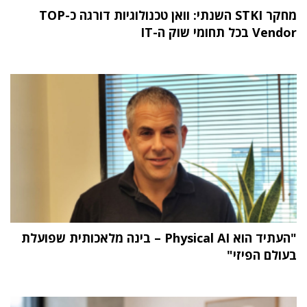
מחקר STKI השנתי: וואן טכנולוגיות דורגה כ-TOP
Vendor בכל תחומי שוק ה-IT
"העתיד הוא Physical AI – בינה מלאכותית שפועלת
בעולם הפיזי"