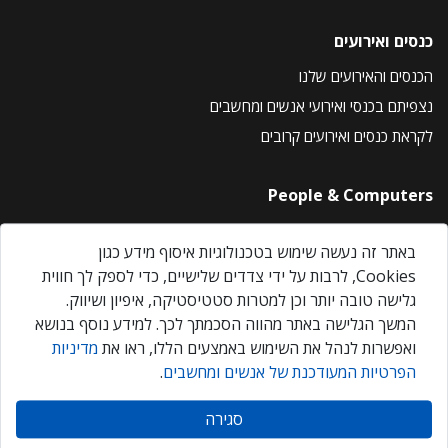
כנסים ואירועים
הכנסים והאירועים שלנו
נצפיתם בכנסי ואירועי אנשים ומחשבים
לקראת כנסים ואירועים קרובים
People & Computers
About Us
באתר זה נעשה שימוש בטכנולוגיות איסוף מידע כגון
Privacy Policy
Cookies, לרבות על ידי צדדים שלישיים, כדי לספק לך חווית
Contact Us
גלישה טובה יותר וכן למטרות סטטיסטיקה, איפיון ושיווק.
Our Events
המשך הגלישה באתר מהווה הסכמתך לכך. למידע נוסף בנושא
ואפשרות לנהל את השימוש באמצעים הללו, ראו את
מדיניות
הפרטיות המעודכנת של אנשים ומחשבים
.
אנשים ומחשבים © 2026 – כל הזכויות שמורות
סגירה
Created by