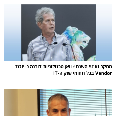
מחקר STKI השנתי: וואן טכנולוגיות דורגה כ-TOP
Vendor בכל תחומי שוק ה-IT