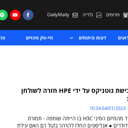
פורומים
גלריה
DailyMaily
ועים
דעות וניתוחים
היי-טק מינויים
פו
האם רכישת נוטניקס על ידי HPE חזרה לשולחן
ת
04/01/2023 10:34
ת
HPE תפרד מהמיזם הסיני H3C בו הייתה שותפה - תמורת
דולרים ● אנליסטים החלו להרהר בקול רם האם עילת