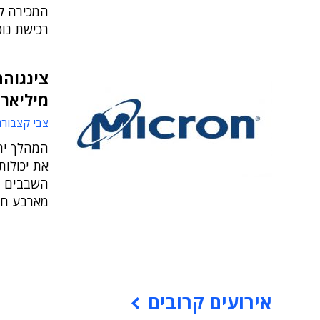
רכישת נוט
מיליארד
צבי קצבורג
המהלך יחז
את יכולות
השבבים ב
מארבע חב
אירועים קרובים