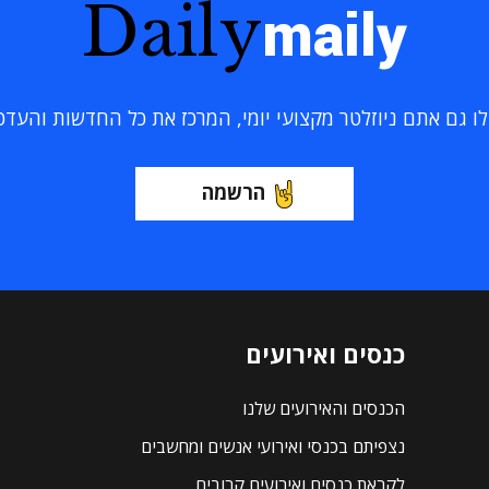
Daily
maily
 גם אתם ניוזלטר מקצועי יומי, המרכז את כל החדשות והעדכוני
הרשמה
כנסים ואירועים
הכנסים והאירועים שלנו
נצפיתם בכנסי ואירועי אנשים ומחשבים
לקראת כנסים ואירועים קרובים