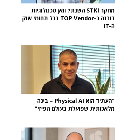
מחקר STKI השנתי: וואן טכנולוגיות
דורגה כ-TOP Vendor בכל תחומי שוק
ה-IT
"העתיד הוא Physical AI – בינה
מלאכותית שפועלת בעולם הפיזי"