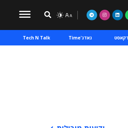
דקאסט
גאדג'Time
Tech N Talk
וכן פרסומי
תוכן פרסומי
וכן פרסומי