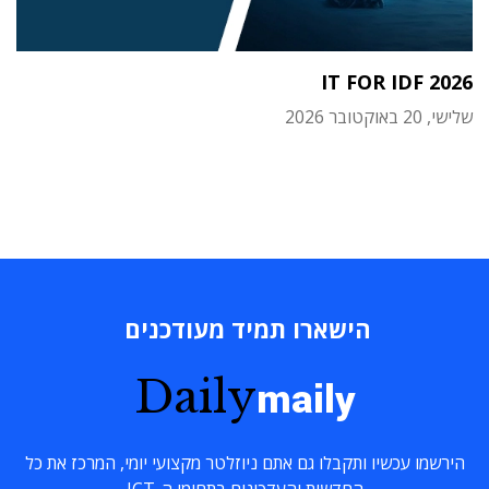
IT FOR IDF 2026
שלישי, 20 באוקטובר 2026
הישארו תמיד מעודכנים
Daily
maily
הירשמו עכשיו ותקבלו גם אתם ניוזלטר מקצועי יומי, המרכז את כל