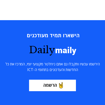
הישארו תמיד מעודכנים
Daily
maily
הירשמו עכשיו ותקבלו גם אתם ניוזלטר מקצועי יומי, המרכז את כל
החדשות והעדכונים בתחומי ה-ICT
הרשמה