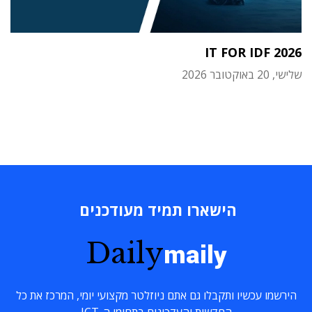
IT FOR IDF 2026
שלישי, 20 באוקטובר 2026
הישארו תמיד מעודכנים
Daily
maily
הירשמו עכשיו ותקבלו גם אתם ניוזלטר מקצועי יומי, המרכז את כל