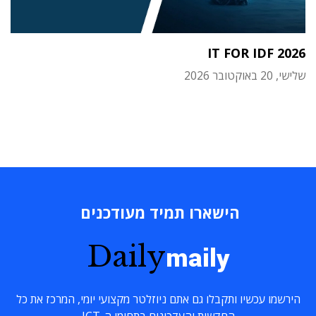
IT FOR IDF 2026
שלישי, 20 באוקטובר 2026
הישארו תמיד מעודכנים
Daily
maily
הירשמו עכשיו ותקבלו גם אתם ניוזלטר מקצועי יומי, המרכז את כל