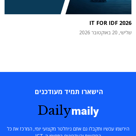
IT FOR IDF 2026
שלישי, 20 באוקטובר 2026
הישארו תמיד מעודכנים
Daily
maily
הירשמו עכשיו ותקבלו גם אתם ניוזלטר מקצועי יומי, המרכז את כל