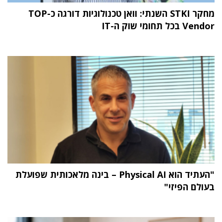
מחקר STKI השנתי: וואן טכנולוגיות דורגה כ-TOP
Vendor בכל תחומי שוק ה-IT
"העתיד הוא Physical AI – בינה מלאכותית שפועלת
בעולם הפיזי"