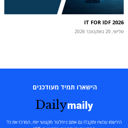
IT FOR IDF 2026
שלישי, 20 באוקטובר 2026
הישארו תמיד מעודכנים
Daily
maily
הירשמו עכשיו ותקבלו גם אתם ניוזלטר מקצועי יומי, המרכז את כל