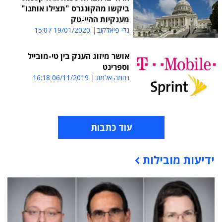
ביקשו מהקונגרס "תצילו אותנו"
מענקיות ההיי-טק
גלי פיאלקוב
19/01/2020 15:07
אושר מיזוג הענק בין טי-מובייל
וספרינט
נחמה אלמוג
06/11/2019 16:18
עוד כתבות
ידיעות מובילות
תוכן פרסומי