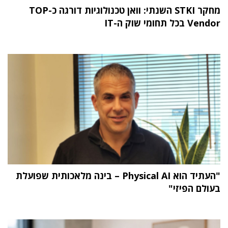
מחקר STKI השנתי: וואן טכנולוגיות דורגה כ-TOP
Vendor בכל תחומי שוק ה-IT
"העתיד הוא Physical AI – בינה מלאכותית שפועלת
בעולם הפיזי"