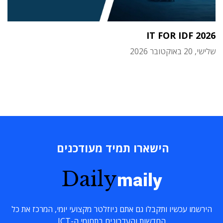
IT FOR IDF 2026
שלישי, 20 באוקטובר 2026
הישארו תמיד מעודכנים
Daily
maily
הירשמו עכשיו ותקבלו גם אתם ניוזלטר מקצועי יומי, המרכז את כל
החדשות והעדכונים בתחומי ה-ICT