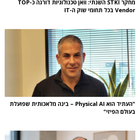
מחקר STKI השנתי: וואן טכנולוגיות דורגה כ-TOP
Vendor בכל תחומי שוק ה-IT
"העתיד הוא Physical AI – בינה מלאכותית שפועלת
בעולם הפיזי"