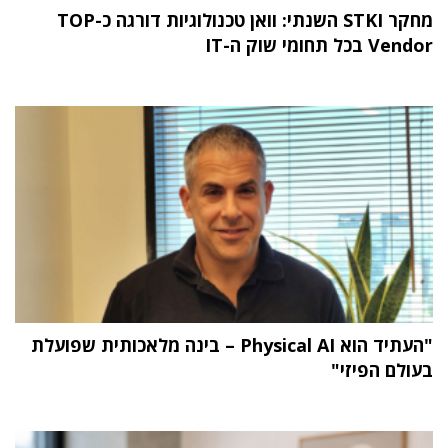
מחקר STKI השנתי: וואן טכנולוגיות דורגה כ-TOP
Vendor בכל תחומי שוק ה-IT
"העתיד הוא Physical AI – בינה מלאכותית שפועלת
בעולם הפיזי"