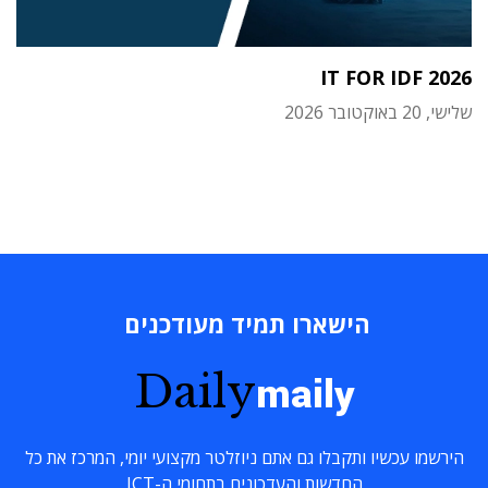
IT FOR IDF 2026
שלישי, 20 באוקטובר 2026
הישארו תמיד מעודכנים
Daily
maily
הירשמו עכשיו ותקבלו גם אתם ניוזלטר מקצועי יומי, המרכז את כל
החדשות והעדכונים בתחומי ה-ICT