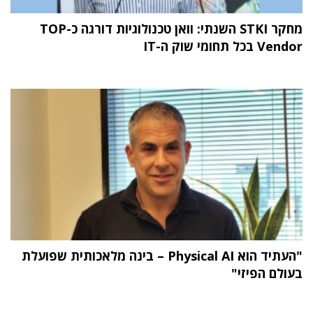
מחקר STKI השנתי: וואן טכנולוגיות דורגה כ-TOP
Vendor בכל תחומי שוק ה-IT
"העתיד הוא Physical AI – בינה מלאכותית שפועלת
בעולם הפיזי"