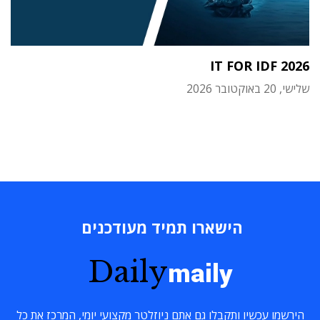
IT FOR IDF 2026
שלישי, 20 באוקטובר 2026
הישארו תמיד מעודכנים
Daily
maily
הירשמו עכשיו ותקבלו גם אתם ניוזלטר מקצועי יומי, המרכז את כל