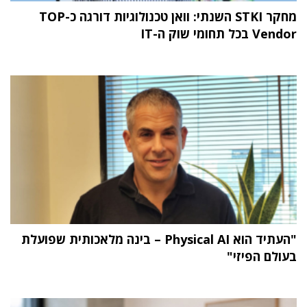
מחקר STKI השנתי: וואן טכנולוגיות דורגה כ-TOP
Vendor בכל תחומי שוק ה-IT
"העתיד הוא Physical AI – בינה מלאכותית שפועלת
בעולם הפיזי"