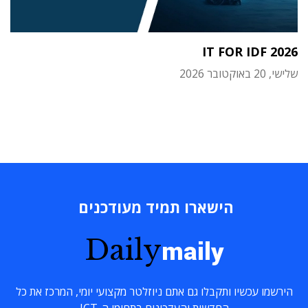
IT FOR IDF 2026
שלישי, 20 באוקטובר 2026
הישארו תמיד מעודכנים
Daily
maily
הירשמו עכשיו ותקבלו גם אתם ניוזלטר מקצועי יומי, המרכז את כל