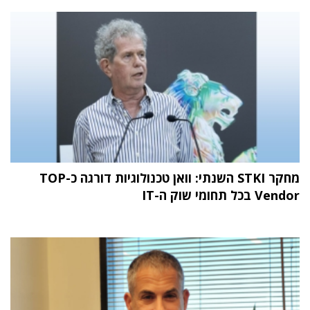
מחקר STKI השנתי: וואן טכנולוגיות דורגה כ-TOP
Vendor בכל תחומי שוק ה-IT