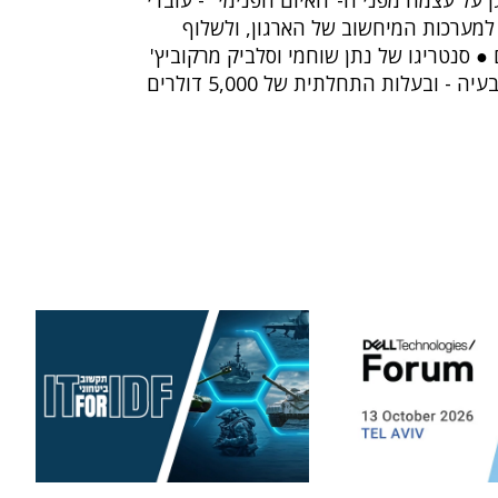
 על עצמה מפני ה-"האיום הפנימי" - עובדי
למערכות המיחשוב של הארגון, ולשלוף
● סנטריגו של נתן שוחמי וסלביק מרקוביץ'
מציעה לפתור את הבעיה - ובעלות התחלתית של 5,000 דולרים