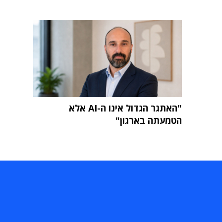
"האתגר הגדול אינו ה-AI אלא
הטמעתה בארגון"