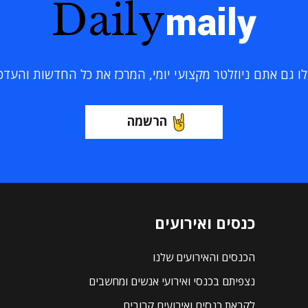
Daily
maily
 גם אתם ניוזלטר מקצועי יומי, המרכז את כל החדשות והעדכוני
הרשמה
כנסים ואירועים
הכנסים והאירועים שלנו
נצפיתם בכנסי ואירועי אנשים ומחשבים
לקראת כנסים ואירועים קרובים