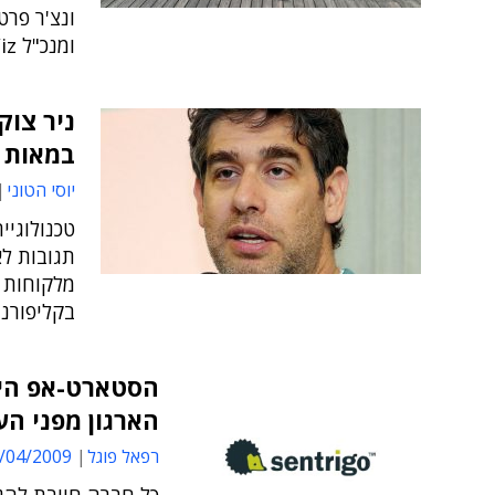
ונצ'ר פרט
ומנכ"ל Wiz
ניר צוק
במאות מ
יוסי הטוני
טכנולוגי
בקליפורני
הסטארט-אפ היומ
הארגון מפני הע
רפאל פוגל
04/2009 14:53