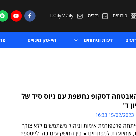
פורומים
גלריה
DailyMaily
ועים
דעות וניתוחים
היי-טק מינויים
פו
אבטחה דסקופ נחשפת עם גיוס סיד של
ת
15/02/2023 16:33
ת
תחה פלטפורמת אימות וניהול משתמשים ללא צורך
, שמיועדת למפתחים ● בין המשקיעים בה: לייטספיד