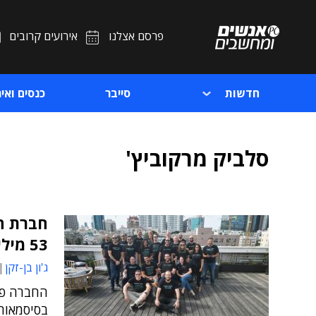
פרסם אצלנו
אירועים קרובים
חדשות
סייבר
כנסים ואיר
סלביק מרקוביץ'
חברת ה
53 מיליון ד'
ג'ון בן-זקן
החברה פי
בסיסמאות