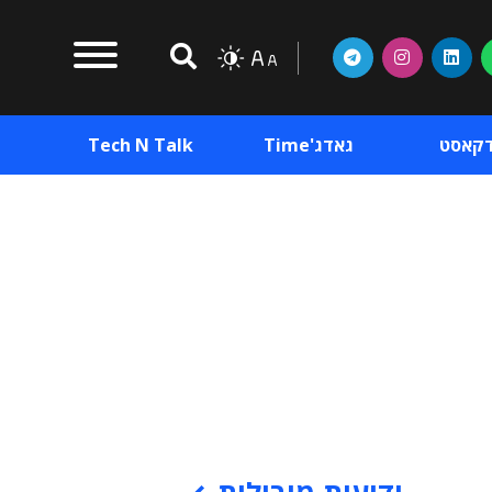
דקאסט
גאדג'Time
Tech N Talk
וכן פרסומי
תוכן פרסומי
וכן פרסומי