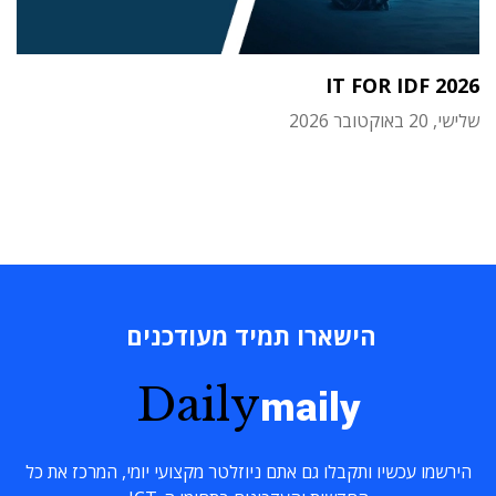
IT FOR IDF 2026
שלישי, 20 באוקטובר 2026
הישארו תמיד מעודכנים
Daily
maily
הירשמו עכשיו ותקבלו גם אתם ניוזלטר מקצועי יומי, המרכז את כל